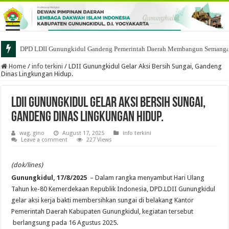
DPD LDII Gunungkidul Gandeng Pemerintah Daerah Membangun Semangat 
Home
/
info terkini
/
LDII Gunungkidul Gelar Aksi Bersih Sungai, Gandeng
Dinas Lingkungan Hidup.
LDII Gunungkidul Gelar Aksi Bersih Sungai,
Gandeng Dinas Lingkungan Hidup.
wag. gino
August 17, 2025
info terkini
Leave a comment
227 Views
(dok/lines)
Gunungkidul, 17/8/2025
– Dalam rangka menyambut Hari Ulang
Tahun ke-80 Kemerdekaan Republik Indonesia, DPD.LDII Gunungkidul
gelar aksi kerja bakti membersihkan sungai di belakang Kantor
Pemerintah Daerah Kabupaten Gunungkidul, kegiatan tersebut
berlangsung pada 16 Agustus 2025.