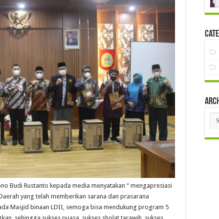
Cate
Arc
Arc
no Budi Rustanto kepada media menyatakan “ mengapresiasi
 Daerah yang telah memberikan sarana dan prasarana
pada Masjid binaan LDII, semoga bisa mendukung program 5
kan, sehingga sukses puasa, sukses sholat tarawih, sukses