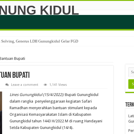
em Solving, Generus LDII Gunungkidul Gelar FGD
Bantuan Bupati
tuan Bupati
Leave a comment
1,141 Views
Lines Gunungkidul (15/4/2022):
Bupati Gunungkidul
dalam rangka penyelenggaraan kegiatan Safari
Terk
Ramadhan menyerahkan bantuan stimulant kepada
Organisasi Kemasyarakatan Islam di Kabupaten
Lat
Gunungkidul tahun 1443 H/2022 M di ruang Handayani
Gun
Setda Kabupaten Gunungkidul (14/4).
Per