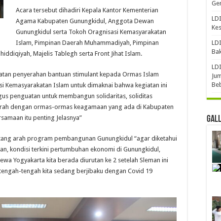
Gen
Acara tersebut dihadiri Kepala Kantor Kementerian
LDI
Agama Kabupaten Gunungkidul, Anggota Dewan
Ke
Gunungkidul serta Tokoh Oragnisasi Kemasyarakatan
Islam, Pimpinan Daerah Muhammadiyah, Pimpinan
LDI
Bak
ddiqiyah, Majelis Tablegh serta Front Jihat Islam.
LDI
tan penyerahan bantuan stimulant kepada Ormas Islam
Jum
Be
i Kemasyarakatan Islam untuk dimaknai bahwa kegiatan ini
us penguatan untuk membangun solidaritas, soliditas
daerah dengan ormas-ormas keagamaan yang ada di Kabupaten
samaan itu penting Jelasnya”
Gal
ntang arah program pembangunan Gunungkidul “agar diketahui
n, kondisi terkini pertumbuhan ekonomi di Gunungkidul,
wa Yogyakarta kita berada diurutan ke 2 setelah Sleman ini
tengah-tengah kita sedang berjibaku dengan Covid 19