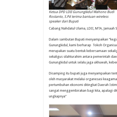
Ketua DPD LDII Gunungkidul Wahono Budi
Rostanto, S.Pd terima bantuan wireless
speaker dari Bupati
Cabang Nahdatul Ulama, LDII, MTA, Jamaah Shi
Dalam sambutan Bupati menyampaikan “kegia
Gunungkidul, kami berharap Tokoh Organisas
merupakan suatu bentuk kebersamaan sekalig
sekaligus silahturahim antara pemerintah 
Gunungkidul untuk selalu jaga ukhuwah, keber
Disamping itu bupati juga menyampaikan te
oleh masyarakat melalui organesasi keagamaa
pertumbuhan ekonomi ditingkat Daerah Istime
sangat menggembirakan bagi kita, apalagi di
ungkapnya”