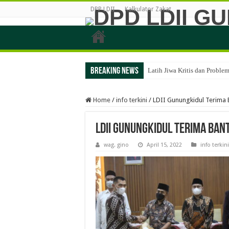
DPP LDII
Kalkulator Zakat
Breaking News
Latih Jiwa Kritis dan Probl
Home
/
info terkini
/
LDII Gunungkidul Terima 
LDII Gunungkidul Terima Ban
wag. gino
April 15, 2022
info terkini