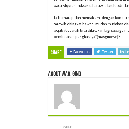
baca Alquran, sukses taharaw lailatulqodr dan
Ia berharap dan memaklumi dengan kondisi se
tarawih ditingkat bawah, mudah mudahan dit
pejabat daerah bisa dilakukan lagi sebagai
pembatasan pungkasnya”(masginowe)*
Facebook
Twitter
Li
Share
About wag. gino
Previous