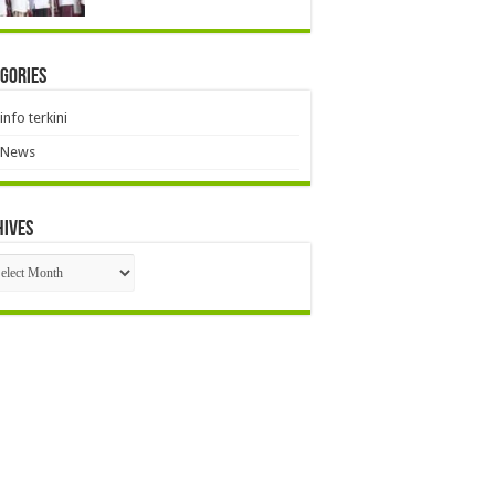
gories
info terkini
News
hives
hives