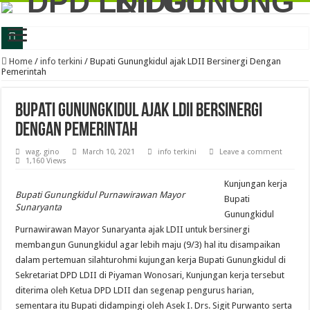
Latih Jiwa Kritis dan Problem Solving, Generus LDII Gunungkidul Gelar FGD
Home
/
info terkini
/
Bupati Gunungkidul ajak LDII Bersinergi Dengan
Pemerintah
Perkuat Karakter dan Daya Juang, Ratusan Generasi Muda LDII Gunungkidul Iku
LDII Gunungkidul dan Kejari Perkuat Sinergi, Kesadaran Hukum Jadi Bekal Me
Bupati Gunungkidul ajak LDII Bersinergi
LDII Gunungkidul Gandeng DLH, Siapkan Gerakan Bakti untuk Negeri 2026 De
Dengan Pemerintah
LDII Gunungkidul Ambil Bagian dalam Gerakan Jumat Bersih, Dorong Kolabor
wag. gino
March 10, 2021
info terkini
Leave a comment
1,160 Views
Festival Anak Sholeh 2026 LDII Gunungkidul Perkuat Keilmuan Agama Generasi
Kunjungan kerja
LDII Gunungkidul dan BSI Jalin Kerjasama, Perkuat Ekosistem Ekonomi Syaria
Bupati Gunungkidul Purnawirawan Mayor
Bupati
Sunaryanta
Gunungkidul
Generus Gunungkidul Ukir Prestasi Nasional, Alfan Fadillah Buktikan Kuliah F
Purnawirawan Mayor Sunaryanta ajak LDII untuk bersinergi
FGD LDII Gunungkidul Kupas Psikologi Anak dan Remaja, Perkuat Strategi Ceta
membangun Gunungkidul agar lebih maju (9/3) hal itu disampaikan
LDII Gunungkidul Ikuti Aksi Bersih-Bersih Sampah Memperingati Hari Lingkun
dalam pertemuan silahturohmi kujungan kerja Bupati Gunungkidul di
Sekretariat DPD LDII di Piyaman Wonosari, Kunjungan kerja tersebut
diterima oleh Ketua DPD LDII dan segenap pengurus harian,
sementara itu Bupati didampingi oleh Asek I. Drs. Sigit Purwanto serta