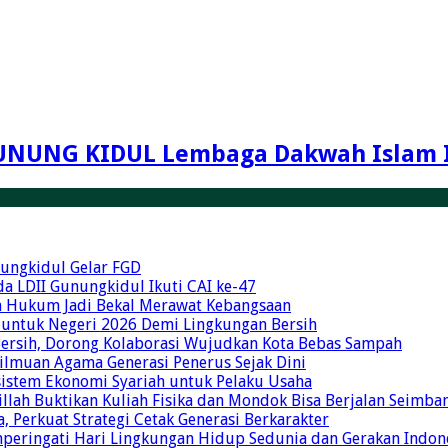
UNUNG KIDUL Lembaga Dakwah Islam 
unungkidul Gelar FGD
a LDII Gunungkidul Ikuti CAI ke-47
an Hukum Jadi Bekal Merawat Kebangsaan
 untuk Negeri 2026 Demi Lingkungan Bersih
Bersih, Dorong Kolaborasi Wujudkan Kota Bebas Sampah
eilmuan Agama Generasi Penerus Sejak Dini
osistem Ekonomi Syariah untuk Pelaku Usaha
illah Buktikan Kuliah Fisika dan Mondok Bisa Berjalan Seimba
 Perkuat Strategi Cetak Generasi Berkarakter
mperingati Hari Lingkungan Hidup Sedunia dan Gerakan Indon