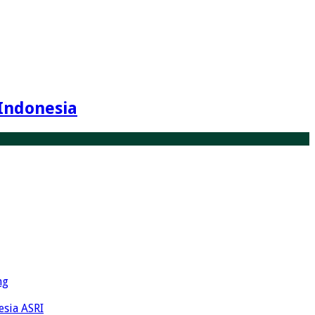
Indonesia
ng
esia ASRI