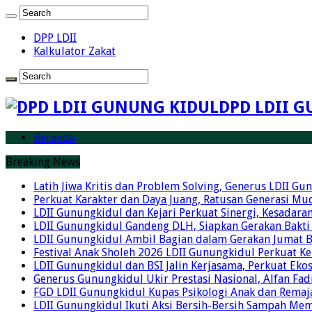
DPP LDII
Kalkulator Zakat
DPD LDII G
Beranda
Breaking News
Latih Jiwa Kritis dan Problem Solving, Generus LDII G
Perkuat Karakter dan Daya Juang, Ratusan Generasi Mud
LDII Gunungkidul dan Kejari Perkuat Sinergi, Kesadar
LDII Gunungkidul Gandeng DLH, Siapkan Gerakan Bakti
LDII Gunungkidul Ambil Bagian dalam Gerakan Jumat 
Festival Anak Sholeh 2026 LDII Gunungkidul Perkuat K
LDII Gunungkidul dan BSI Jalin Kerjasama, Perkuat Ek
Generus Gunungkidul Ukir Prestasi Nasional, Alfan Fad
FGD LDII Gunungkidul Kupas Psikologi Anak dan Remaja,
LDII Gunungkidul Ikuti Aksi Bersih-Bersih Sampah Me