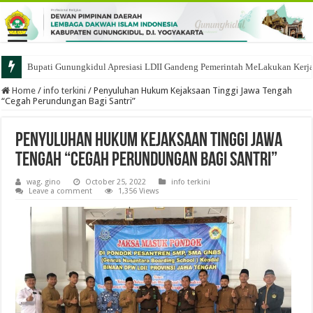
Bupati Gunungkidul Apresiasi LDII Gandeng Pemerintah MeLakukan Kerja B
Home
/
info terkini
/
Penyuluhan Hukum Kejaksaan Tinggi Jawa Tengah
“Cegah Perundungan Bagi Santri”
Penyuluhan Hukum Kejaksaan Tinggi Jawa
Tengah “Cegah Perundungan Bagi Santri”
wag. gino
October 25, 2022
info terkini
Leave a comment
1,356 Views