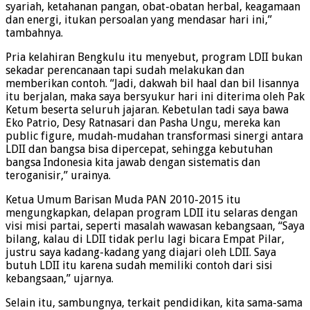
syariah, ketahanan pangan, obat-obatan herbal, keagamaan
dan energi, itukan persoalan yang mendasar hari ini,”
tambahnya.
Pria kelahiran Bengkulu itu menyebut, program LDII bukan
sekadar perencanaan tapi sudah melakukan dan
memberikan contoh. “Jadi, dakwah bil haal dan bil lisannya
itu berjalan, maka saya bersyukur hari ini diterima oleh Pak
Ketum beserta seluruh jajaran. Kebetulan tadi saya bawa
Eko Patrio, Desy Ratnasari dan Pasha Ungu, mereka kan
public figure, mudah-mudahan transformasi sinergi antara
LDII dan bangsa bisa dipercepat, sehingga kebutuhan
bangsa Indonesia kita jawab dengan sistematis dan
teroganisir,” urainya.
Ketua Umum Barisan Muda PAN 2010-2015 itu
mengungkapkan, delapan program LDII itu selaras dengan
visi misi partai, seperti masalah wawasan kebangsaan, “Saya
bilang, kalau di LDII tidak perlu lagi bicara Empat Pilar,
justru saya kadang-kadang yang diajari oleh LDII. Saya
butuh LDII itu karena sudah memiliki contoh dari sisi
kebangsaan,” ujarnya.
Selain itu, sambungnya, terkait pendidikan, kita sama-sama