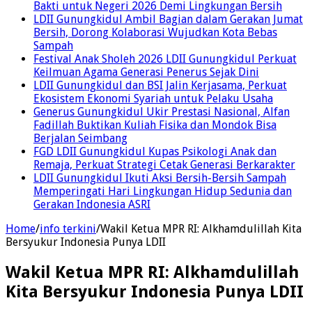
Bakti untuk Negeri 2026 Demi Lingkungan Bersih
LDII Gunungkidul Ambil Bagian dalam Gerakan Jumat
Bersih, Dorong Kolaborasi Wujudkan Kota Bebas
Sampah
Festival Anak Sholeh 2026 LDII Gunungkidul Perkuat
Keilmuan Agama Generasi Penerus Sejak Dini
LDII Gunungkidul dan BSI Jalin Kerjasama, Perkuat
Ekosistem Ekonomi Syariah untuk Pelaku Usaha
Generus Gunungkidul Ukir Prestasi Nasional, Alfan
Fadillah Buktikan Kuliah Fisika dan Mondok Bisa
Berjalan Seimbang
FGD LDII Gunungkidul Kupas Psikologi Anak dan
Remaja, Perkuat Strategi Cetak Generasi Berkarakter
LDII Gunungkidul Ikuti Aksi Bersih-Bersih Sampah
Memperingati Hari Lingkungan Hidup Sedunia dan
Gerakan Indonesia ASRI
Home
/
info terkini
/
Wakil Ketua MPR RI: Alkhamdulillah Kita
Bersyukur Indonesia Punya LDII
Wakil Ketua MPR RI: Alkhamdulillah
Kita Bersyukur Indonesia Punya LDII