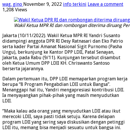
wag. gino
November 9, 2022
info terkini
Leave a comment
1,208 Views
Wakil Ketua MPR RI dan rombongan diterima diruang Per
Jakarta (10/11/2022). Wakil Ketua MPR RI Yandri Susanto
didampingi anggota DPR RI Desy Ratnasari dan Eko Patrio
serta kader Partai Amanat Nasional Sigit Purnomo (Pasha
Ungu), berkunjung ke Kantor DPP LDII, Patal Senayan,
Jakarta, pada Rabu (9/11). Kunjungan tersebut disambut
oleh Ketua Umum DPP LDII KH. Chriswanto Santoso
berserta jajarannya.
Dalam pertemuan itu, DPP LDII memaparkan program kerja
berupa “8 Program Pengabdian LDII untuk Bangsa”.
Menanggapi hal itu, Yandri mengapresiasi kontribusi LDII.
Ia menyayangkan pihak-pihak yang masih menyudutkan
LDII.
“Maka kalau ada orang yang menyudutkan LDII atau ikut
merecoki LDII, saya pasti tidak setuju. Karena delapan
program LDII yang sering saya diskusikan dengan petinggi
LDII itu, memang bisa menjadi sesuatu untuk bangsa ini.