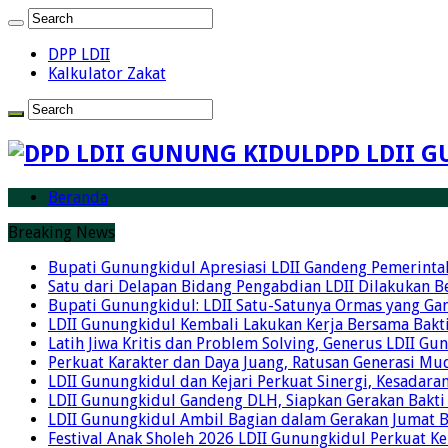
DPP LDII
Kalkulator Zakat
DPD LDII G
Beranda
Breaking News
Bupati Gunungkidul Apresiasi LDII Gandeng Pemerintah 
Satu dari Delapan Bidang Pengabdian LDII Dilakukan 
Bupati Gunungkidul: LDII Satu-Satunya Ormas yang Ga
LDII Gunungkidul Kembali Lakukan Kerja Bersama Bakti
Latih Jiwa Kritis dan Problem Solving, Generus LDII G
Perkuat Karakter dan Daya Juang, Ratusan Generasi Mud
LDII Gunungkidul dan Kejari Perkuat Sinergi, Kesadar
LDII Gunungkidul Gandeng DLH, Siapkan Gerakan Bakti
LDII Gunungkidul Ambil Bagian dalam Gerakan Jumat 
Festival Anak Sholeh 2026 LDII Gunungkidul Perkuat K