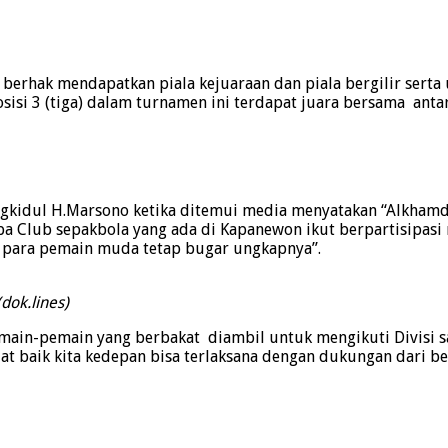
 berhak mendapatkan piala kejuaraan dan piala bergilir serta
osisi 3 (tiga) dalam turnamen ini terdapat juara bersama an
kidul H.Marsono ketika ditemui media menyatakan “Alkhamdu
apa Club sepakbola yang ada di Kapanewon ikut berpartisipas
si para pemain muda tetap bugar ungkapnya”.
dok.lines)
main-pemain yang berbakat diambil untuk mengikuti Divisi sa
baik kita kedepan bisa terlaksana dengan dukungan dari berb