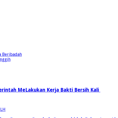
a Beribadah
anggih
intah MeLakukan Kerja Bakti Bersih Kali ‎