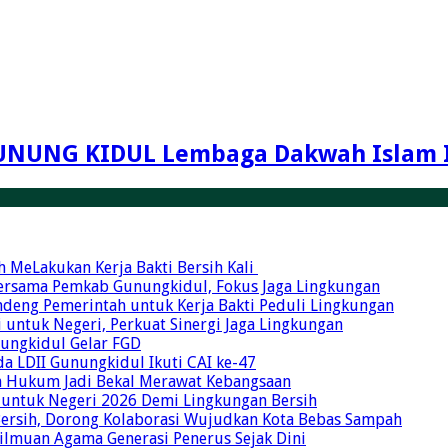
UNUNG KIDUL Lembaga Dakwah Islam 
MeLakukan Kerja Bakti Bersih Kali ‎
Bersama Pemkab Gunungkidul, Fokus Jaga Lingkungan
ndeng Pemerintah untuk Kerja Bakti Peduli Lingkungan
 untuk Negeri, Perkuat Sinergi Jaga Lingkungan
unungkidul Gelar FGD
a LDII Gunungkidul Ikuti CAI ke-47
an Hukum Jadi Bekal Merawat Kebangsaan
 untuk Negeri 2026 Demi Lingkungan Bersih
Bersih, Dorong Kolaborasi Wujudkan Kota Bebas Sampah
eilmuan Agama Generasi Penerus Sejak Dini