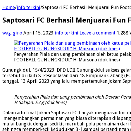
Home
/
info terkini
/
Saptosari FC Berhasil Menjuarai Fun Foo
Saptosari FC Berhasil Menjuarai Fun
wag. gino
April 15, 2023
info terkini
Leave a comment
1,288 
Penyerahan Piala dan uang pembinaan oleh ketua pela
FOOTBALL GUNUNGKIDUL” H. Marsono (dok.lines)
Gunungkidul, 15/4/2023, DPD LDII Gunungkidul sukses gel
tersebut di ikuti 8 kesebelasan dari 18 Pimpinan Cabang (
tanggal, 13 April 2023 yang lalu mempertemukan Jokam Sapt
Penyerahan Piala dan uang pembinaan oleh Dewan Pena
H.Sakijan, S.Ag (dok.lines)
Dalam adu final Jokam Saptosari FC banyak menguasai lini 
mengembangkan permainan yang biasa diterapkan dilapangan
mulai bangkit dengan sedikit merubah pola permainan dari
sehingga memperkecil kedudukan 3-1,sampai pertandingan s