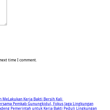
 next time I comment.
MeLakukan Kerja Bakti Bersih Kali ‎
Bersama Pemkab Gunungkidul, Fokus Jaga Lingkungan
ndeng Pemerintah untuk Kerja Bakti Peduli Lingkungan