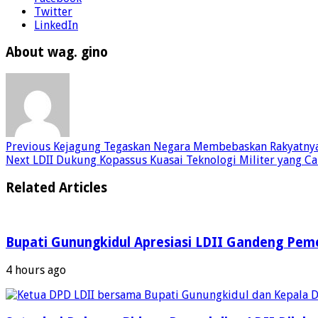
Twitter
LinkedIn
About wag. gino
Previous
Kejagung Tegaskan Negara Membebaskan Rakyatny
Next
LDII Dukung Kopassus Kuasai Teknologi Militer yang C
Related Articles
Bupati Gunungkidul Apresiasi LDII Gandeng Pemer
4 hours ago