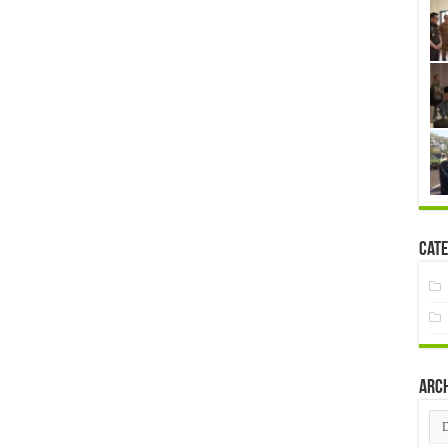
Cate
Arc
Arc