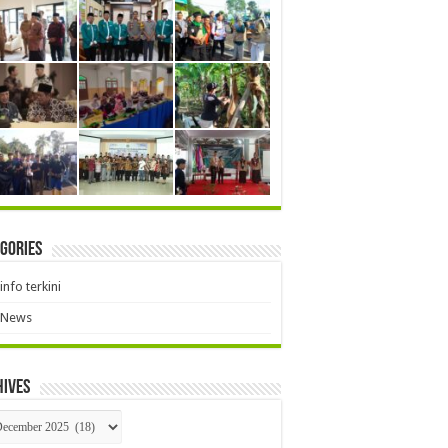
gories
info terkini
News
hives
hives