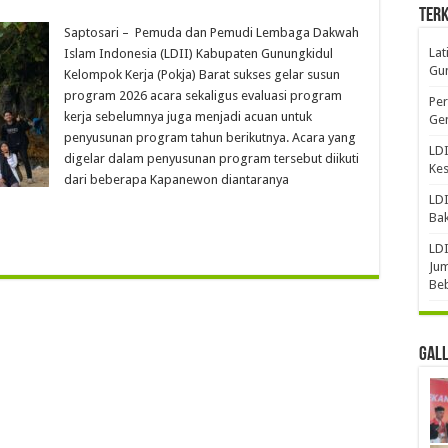
Terk
Saptosari – Pemuda dan Pemudi Lembaga Dakwah
Lat
Islam Indonesia (LDII) Kabupaten Gunungkidul
Gun
Kelompok Kerja (Pokja) Barat sukses gelar susun
program 2026 acara sekaligus evaluasi program
Per
kerja sebelumnya juga menjadi acuan untuk
Gen
penyusunan program tahun berikutnya. Acara yang
LDI
digelar dalam penyusunan program tersebut diikuti
Ke
dari beberapa Kapanewon diantaranya
LDI
Bak
LDI
Jum
Be
Gal