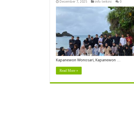
December 7, 2025
info terkini
0
Kapanewon Wonosari, Kapanewon …
Read More »