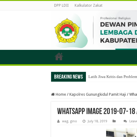
DPP LDII
Kalkulator Zakat
Breaking News
Latih Jiwa Kritis dan Probl
Home
/
Kapolres Gunungkidul Pamit Haji
/
Wha
WhatsApp Image 2019-07-18 
wag. gino
July 18, 2019
Leav