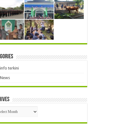
gories
info terkini
News
hives
hives