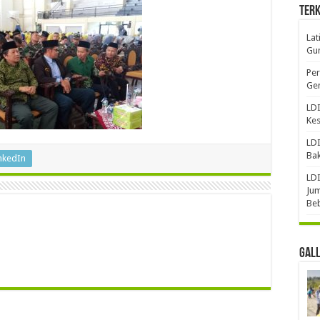
Terk
Lat
Gun
Per
Gen
LDI
Ke
LDI
Bak
nkedIn
LDI
Jum
Be
Gal