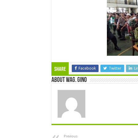
Facebook
Twitter
Li
Share
About wag. gino
Previous