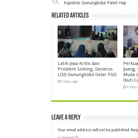
Kapolres Gunungkidul Pamit Haji
Related Articles
Latih Jiwa Kritis dan
Perkua
Problem Solving, Generus
Juang,
LDII Gunungkidul Gelar FGD
Muda L
Ikuti C
5 days ago
6 days
Leave a Reply
Your email address will not be published.
Req
Comment
*