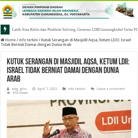
Latih Jiwa Kritis dan Problem Solving, Generus LDII Gunungkidul Gelar F
Home
/
info terkini
/
Kutuk Serangan di Masjidil Aqsa, Ketum LDII: Israel
Tidak Berniat Damai dengan Dunia Arab
Kutuk Serangan di Masjidil Aqsa, Ketum LDII:
Israel Tidak Berniat Damai dengan Dunia
Arab
wag. gino
April 7, 2023
info terkini
Leave a comment
918 Views