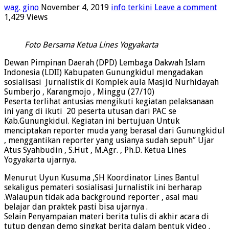
wag. gino
November 4, 2019
info terkini
Leave a comment
1,429 Views
Foto Bersama Ketua Lines Yogyakarta
Dewan Pimpinan Daerah (DPD) Lembaga Dakwah Islam
Indonesia (LDII) Kabupaten Gunungkidul mengadakan
sosialisasi Jurnalistik di Komplek aula Masjid Nurhidayah
Sumberjo , Karangmojo , Minggu (27/10)
Peserta terlihat antusias mengikuti kegiatan pelaksanaan
ini yang di ikuti 20 peserta utusan dari PAC se
Kab.Gunungkidul. Kegiatan ini bertujuan Untuk
menciptakan reporter muda yang berasal dari Gunungkidul
, menggantikan reporter yang usianya sudah sepuh” Ujar
Atus Syahbudin , S.Hut , M.Agr. , Ph.D. Ketua Lines
Yogyakarta ujarnya.
Menurut Uyun Kusuma ,SH Koordinator Lines Bantul
sekaligus pemateri sosialisasi Jurnalistik ini berharap
.Walaupun tidak ada background reporter , asal mau
belajar dan praktek pasti bisa ujarnya .
Selain Penyampaian materi berita tulis di akhir acara di
tutup dengan demo singkat berita dalam bentuk video .