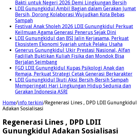
Bakti untuk Negeri 2026 Demi Lingkungan Bersih
LDII Gunungkidul Ambil Bagian dalam Gerakan Jumat
Bersih, Dorong Kolaborasi Wujudkan Kota Bebas
Sampah
Festival Anak Sholeh 2026 LDII Gunungkidul Perkuat
Keilmuan Agama Generasi Penerus Sejak Dini
LDII Gunungkidul dan BSI Jalin Kerjasama, Perkuat
Ekosistem Ekonomi Syariah untuk Pelaku Usaha
Generus Gunungkidul Ukir Prestasi Nasional, Alfan
Fadillah Buktikan Kuliah Fisika dan Mondok Bisa
Berjalan Seimbang
FGD LDII Gunungkidul Kupas Psikologi Anak dan
Remaja, Perkuat Strategi Cetak Generasi Berkarakter
LDII Gunungkidul Ikuti Aksi Bersih-Bersih Sampah
Memperingati Hari Lingkungan Hidup Sedunia dan
Gerakan Indonesia ASRI
Home
/
info terkini
/
Regenerasi Lines , DPD LDII Gunungkidul
Adakan Sosialisasi
Regenerasi Lines , DPD LDII
Gunungkidul Adakan Sosialisasi