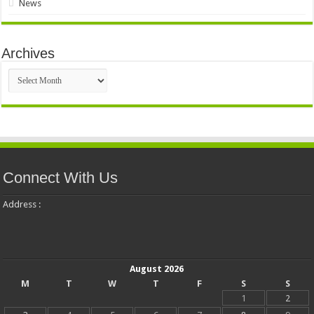
News
Archives
Archives
Connect With Us
Address :
August 2026
M
T
W
T
F
S
S
1
2