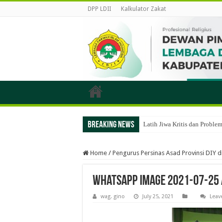
DPP LDII
Kalkulator Zakat
Breaking News
Latih Jiwa Kritis dan Probl
Home
/
Pengurus Persinas Asad Provinsi DIY d
WhatsApp Image 2021-07-25 
wag. gino
July 25, 2021
Leav