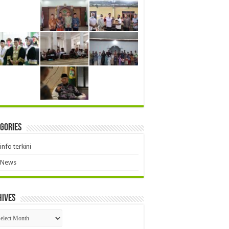
gories
info terkini
News
hives
hives