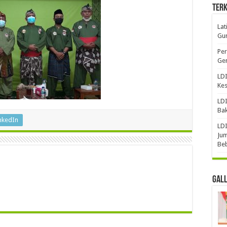
Terk
Lat
Gun
Per
Gen
LDI
Ke
LDI
Bak
nkedIn
LDI
Jum
Be
Gal