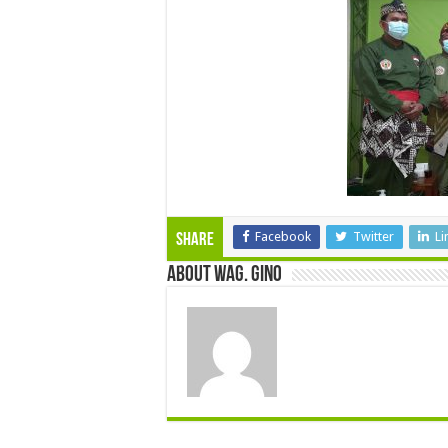
Facebook
Twitter
Li
Share
About wag. gino