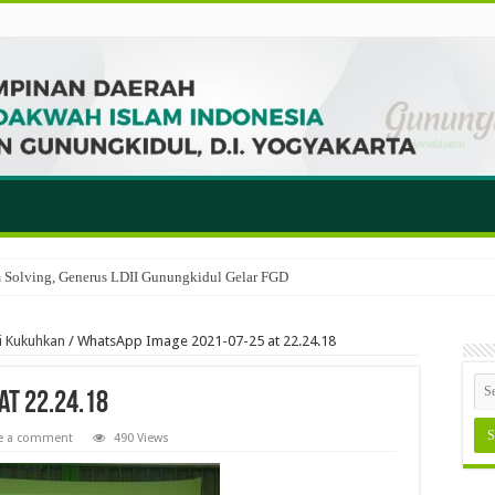
em Solving, Generus LDII Gunungkidul Gelar FGD
i Kukuhkan
/
WhatsApp Image 2021-07-25 at 22.24.18
at 22.24.18
e a comment
490 Views