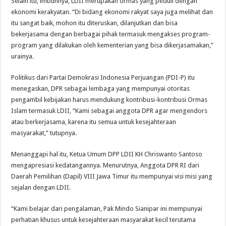
Selain itu, imbuhnya, LDII merupakan ormas yang peduli dengan
ekonomi kerakyatan. “Di bidang ekonomi rakyat saya juga melihat dan
itu sangat baik, mohon itu diteruskan, dilanjutkan dan bisa
bekerjasama dengan berbagai pihak termasuk mengakses program-
program yang dilakukan oleh kementerian yang bisa dikerjasamakan,”
urainya.
Politikus dari Partai Demokrasi Indonesia Perjuangan (PDI-P) itu
menegaskan, DPR sebagai lembaga yang mempunyai otoritas
pengambil kebijakan harus mendukung kontribusi-kontribusi Ormas
Islam termasuk LDII, “Kami sebagai anggota DPR agar mengendors
atau berkerjasama, karena itu semua untuk kesejahteraan
masyarakat,” tutupnya.
Menanggapi hal itu, Ketua Umum DPP LDII KH Chriswanto Santoso
mengapresiasi kedatangannya. Menurutnya, Anggota DPR RI dari
Daerah Pemilihan (Dapil) VIII Jawa Timur itu mempunyai visi misi yang
sejalan dengan LDII.
“Kami belajar dari pengalaman, Pak Mindo Sianipar ini mempunyai
perhatian khusus untuk kesejahteraan masyarakat kecil terutama