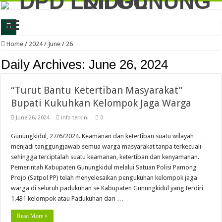
Bupati Gunungkidul: LDII Satu-Satunya Ormas yang Gandeng Pemerintah untuk
Home
/
2024
/
June
/
26
LDII Gunungkidul Kembali Lakukan Kerja Bersama Bakti untuk Negeri, Perkuat
Daily Archives:
June 26, 2024
Latih Jiwa Kritis dan Problem Solving, Generus LDII Gunungkidul Gelar FGD
“Turut Bantu Ketertiban Masyarakat”
Perkuat Karakter dan Daya Juang, Ratusan Generasi Muda LDII Gunungkidul Iku
Bupati Kukuhkan Kelompok Jaga Warga
LDII Gunungkidul dan Kejari Perkuat Sinergi, Kesadaran Hukum Jadi Bekal Me
June 26, 2024
info terkini
0
LDII Gunungkidul Gandeng DLH, Siapkan Gerakan Bakti untuk Negeri 2026 De
Gunungkidul, 27/6/2024. Keamanan dan ketertiban suatu wilayah
LDII Gunungkidul Ambil Bagian dalam Gerakan Jumat Bersih, Dorong Kolabor
menjadi tanggungjawab semua warga masyarakat tanpa terkecuali
Festival Anak Sholeh 2026 LDII Gunungkidul Perkuat Keilmuan Agama Generasi
sehingga terciptalah suatu keamanan, ketertiban dan kenyamanan.
Pemerintah Kabupaten Gunungkidul melalui Satuan Polisi Pamong
LDII Gunungkidul dan BSI Jalin Kerjasama, Perkuat Ekosistem Ekonomi Syaria
Projo (Satpol PP) telah menyelesaikan pengukuhan kelompok jaga
Generus Gunungkidul Ukir Prestasi Nasional, Alfan Fadillah Buktikan Kuliah F
warga di seluruh padukuhan se Kabupaten Gunungkidul yang terdiri
1.431 kelompok atau Padukuhan dari …
Read More »