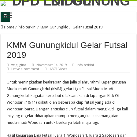
Latih Jiwa Kritis dan Problem Solving, Generus LDII Gunungkidul Gelar FGD
Home
/
info terkini
/
KMM Gunungkidul Gelar Futsal 2019
Perkuat Karakter dan Daya Juang, Ratusan Generasi Muda LDII Gunungkidul Iku
KMM Gunungkidul Gelar Futsal
LDII Gunungkidul dan Kejari Perkuat Sinergi, Kesadaran Hukum Jadi Bekal Me
2019
LDII Gunungkidul Gandeng DLH, Siapkan Gerakan Bakti untuk Negeri 2026 De
wag. gino
November 14, 2019
info terkini
LDII Gunungkidul Ambil Bagian dalam Gerakan Jumat Bersih, Dorong Kolabor
Leave a comment
1,371 Views
Festival Anak Sholeh 2026 LDII Gunungkidul Perkuat Keilmuan Agama Generasi
Untuk meningkatkan keakrapan dan jalin silahrurahmi Kepengurusan
LDII Gunungkidul dan BSI Jalin Kerjasama, Perkuat Ekosistem Ekonomi Syaria
Muda-mudi Gunungkidul (KMM) gelar Liga Futsal Muda-Mudi
Generus Gunungkidul Ukir Prestasi Nasional, Alfan Fadillah Buktikan Kuliah F
Gunungkidul, kegiatan tersebut dilaksanakan di lapangan Kick Of
Wonosari.(10/11) diikuti oleh beberapa clup futsal yang ada di
FGD LDII Gunungkidul Kupas Psikologi Anak dan Remaja, Perkuat Strategi Ceta
Wonosari barat. Dengan antusias clup futsal dalam mengikuti liga kali
LDII Gunungkidul Ikuti Aksi Bersih-Bersih Sampah Memperingati Hari Lingkun
ini yang digelar diharapkan mampu mengangkat kesemangatan
muda-mudi Wonosari untuk berkarya lebih maju lagi.
Hasil kejuaraan Liga Futsal Juara 1. Wonosari 1, Juara 2 Saptosari dan