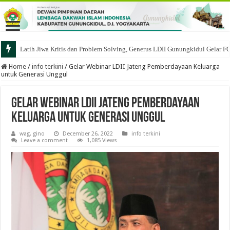
Latih Jiwa Kritis dan Problem Solving, Generus LDII Gunungkidul Gelar F
Home
/
info terkini
/
Gelar Webinar LDII Jateng Pemberdayaan Keluarga
untuk Generasi Unggul
Gelar Webinar LDII Jateng Pemberdayaan
Keluarga untuk Generasi Unggul
wag. gino
December 26, 2022
info terkini
Leave a comment
1,085 Views