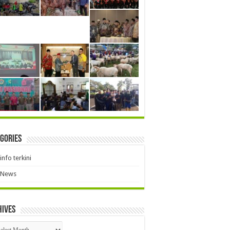
gories
info terkini
News
hives
hives