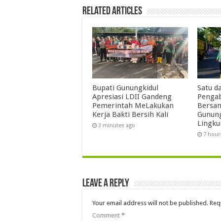
Related Articles
Bupati Gunungkidul
Satu d
Apresiasi LDII Gandeng
Pengab
Pemerintah MeLakukan
Bersa
Kerja Bakti Bersih Kali ‎
Gunung
Lingk
3 minutes ago
7 hour
Leave a Reply
Your email address will not be published.
Req
Comment
*