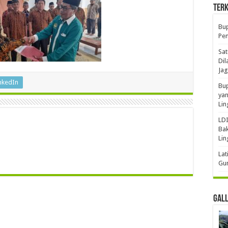
Terk
Bup
Pem
Sat
Dil
Jag
nkedIn
Bup
yan
Li
LDI
Bak
Li
Lat
Gun
Gal