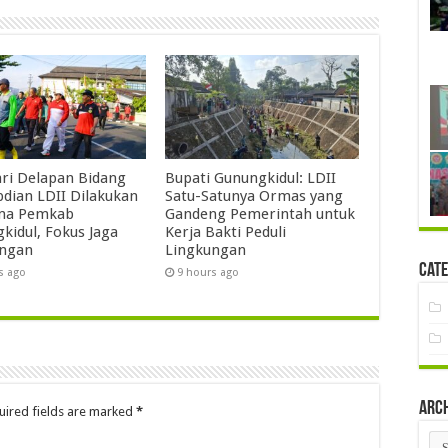
ari Delapan Bidang
Bupati Gunungkidul: LDII
dian LDII Dilakukan
Satu-Satunya Ormas yang
ma Pemkab
Gandeng Pemerintah untuk
kidul, Fokus Jaga
Kerja Bakti Peduli
ungan
Lingkungan
Cate
s ago
9 hours ago
Arc
uired fields are marked
*
Arc