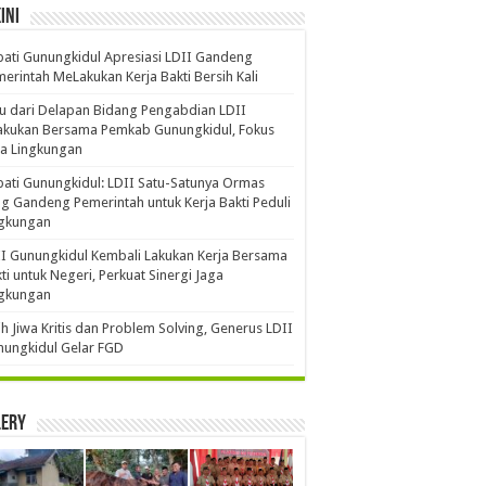
ini
ati Gunungkidul Apresiasi LDII Gandeng
erintah MeLakukan Kerja Bakti Bersih Kali ‎
u dari Delapan Bidang Pengabdian LDII
akukan Bersama Pemkab Gunungkidul, Fokus
a Lingkungan
ati Gunungkidul: LDII Satu-Satunya Ormas
g Gandeng Pemerintah untuk Kerja Bakti Peduli
ngkungan
I Gunungkidul Kembali Lakukan Kerja Bersama
ti untuk Negeri, Perkuat Sinergi Jaga
ngkungan
ih Jiwa Kritis dan Problem Solving, Generus LDII
ungkidul Gelar FGD
lery