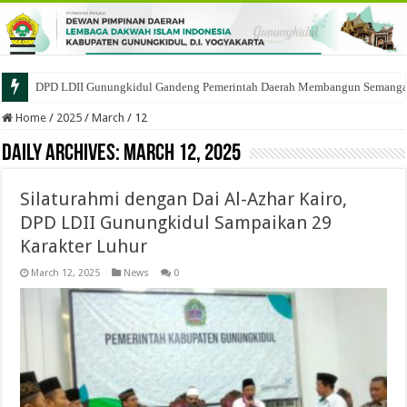
DPD LDII Gunungkidul Gandeng Pemerintah Daerah Membangun Semangat 
Home
/
2025
/
March
/
12
Daily Archives:
March 12, 2025
Silaturahmi dengan Dai Al-Azhar Kairo,
DPD LDII Gunungkidul Sampaikan 29
Karakter Luhur
March 12, 2025
News
0