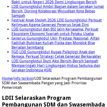
Bakti untuk Negeri 2026 Demi Lingkungan Bersih
LDII Gunungkidul Ambil Bagian dalam Gerakan Jumat
Bersih, Dorong Kolaborasi Wujudkan Kota Bebas
Sampah
Festival Anak Sholeh 2026 LDII Gunungkidul Perkuat
Keilmuan Agama Generasi Penerus Sejak Dini
LDII Gunungkidul dan BSI Jalin Kerjasama, Perkuat
Ekosistem Ekonomi Syariah untuk Pelaku Usaha
Generus Gunungkidul Ukir Prestasi Nasional, Alfan
Fadillah Buktikan Kuliah Fisika dan Mondok Bisa
Berjalan Seimbang
FGD LDII Gunungkidul Kupas Psikologi Anak dan
Remaja, Perkuat Strategi Cetak Generasi Berkarakter
LDII Gunungkidul Ikuti Aksi Bersih-Bersih Sampah
Memperingati Hari Lingkungan Hidup Sedunia dan
Gerakan Indonesia ASRI
Home
/
info terkini
/
LDII Selaraskan Program Pembangunan
SDM dan Swasembada Pangan yang Jadi Prioritas
Pemerintah
LDII Selaraskan Program
Pembangunan SDM dan Swasembada