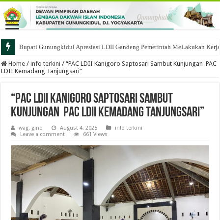
Bupati Gunungkidul Apresiasi LDII Gandeng Pemerintah MeLakukan Kerja B
Home
/
info terkini
/
“PAC LDII Kanigoro Saptosari Sambut Kunjungan PAC
LDII Kemadang Tanjungsari”
“PAC LDII Kanigoro Saptosari Sambut
Kunjungan PAC LDII Kemadang Tanjungsari”
wag. gino
August 4, 2025
info terkini
Leave a comment
661 Views