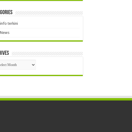
gories
info terkini
News
hives
hives