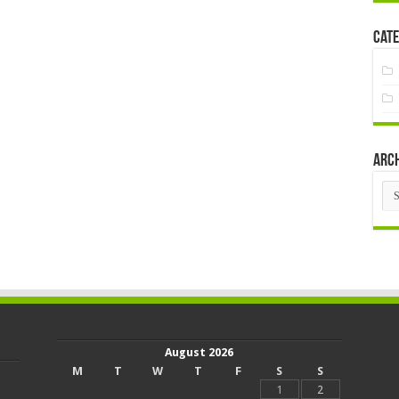
Cate
Arc
Arc
August 2026
M
T
W
T
F
S
S
1
2