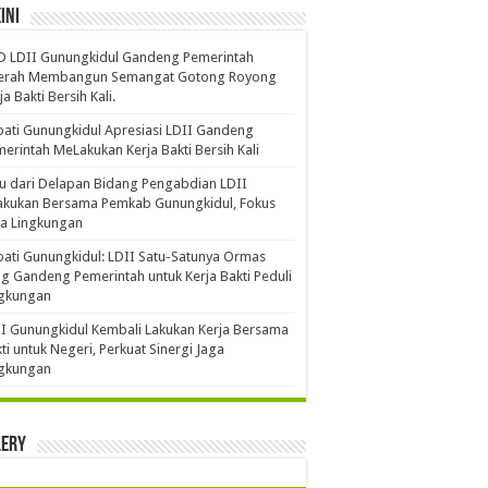
ini
D LDII Gunungkidul Gandeng Pemerintah
erah Membangun Semangat Gotong Royong
ja Bakti Bersih Kali.
ati Gunungkidul Apresiasi LDII Gandeng
erintah MeLakukan Kerja Bakti Bersih Kali ‎
u dari Delapan Bidang Pengabdian LDII
akukan Bersama Pemkab Gunungkidul, Fokus
a Lingkungan
ati Gunungkidul: LDII Satu-Satunya Ormas
g Gandeng Pemerintah untuk Kerja Bakti Peduli
ngkungan
I Gunungkidul Kembali Lakukan Kerja Bersama
ti untuk Negeri, Perkuat Sinergi Jaga
ngkungan
lery