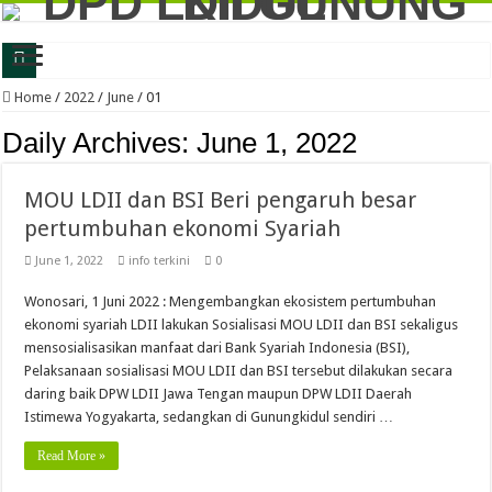
DPD LDII Gunungkidul Gandeng Pemerintah Daerah Membangun Semangat Goton
Home
/
2022
/
June
/
01
Bupati Gunungkidul Apresiasi LDII Gandeng Pemerintah MeLakukan Kerja Bakti 
Daily Archives:
June 1, 2022
Satu dari Delapan Bidang Pengabdian LDII Dilakukan Bersama Pemkab Gunung
MOU LDII dan BSI Beri pengaruh besar
Bupati Gunungkidul: LDII Satu-Satunya Ormas yang Gandeng Pemerintah untuk
pertumbuhan ekonomi Syariah
LDII Gunungkidul Kembali Lakukan Kerja Bersama Bakti untuk Negeri, Perkuat
June 1, 2022
info terkini
0
Latih Jiwa Kritis dan Problem Solving, Generus LDII Gunungkidul Gelar FGD
Wonosari, 1 Juni 2022 : Mengembangkan ekosistem pertumbuhan
Perkuat Karakter dan Daya Juang, Ratusan Generasi Muda LDII Gunungkidul Iku
ekonomi syariah LDII lakukan Sosialisasi MOU LDII dan BSI sekaligus
LDII Gunungkidul dan Kejari Perkuat Sinergi, Kesadaran Hukum Jadi Bekal Me
mensosialisasikan manfaat dari Bank Syariah Indonesia (BSI),
Pelaksanaan sosialisasi MOU LDII dan BSI tersebut dilakukan secara
LDII Gunungkidul Gandeng DLH, Siapkan Gerakan Bakti untuk Negeri 2026 De
daring baik DPW LDII Jawa Tengan maupun DPW LDII Daerah
LDII Gunungkidul Ambil Bagian dalam Gerakan Jumat Bersih, Dorong Kolabor
Istimewa Yogyakarta, sedangkan di Gunungkidul sendiri …
Read More »