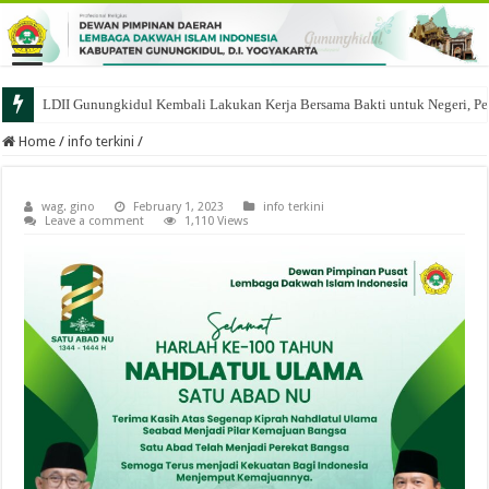
LDII Gunungkidul Kembali Lakukan Kerja Bersama Bakti untuk Negeri, Pe
Home
/
info terkini
/
wag. gino
February 1, 2023
info terkini
Leave a comment
1,110 Views