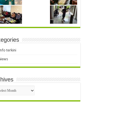
egories
info terkini
News
hives
hives