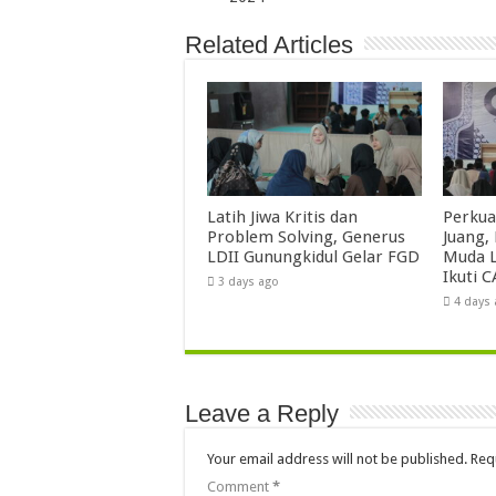
Related Articles
Latih Jiwa Kritis dan
Perkua
Problem Solving, Generus
Juang,
LDII Gunungkidul Gelar FGD
Muda L
Ikuti C
3 days ago
4 days
Leave a Reply
Your email address will not be published.
Req
Comment
*