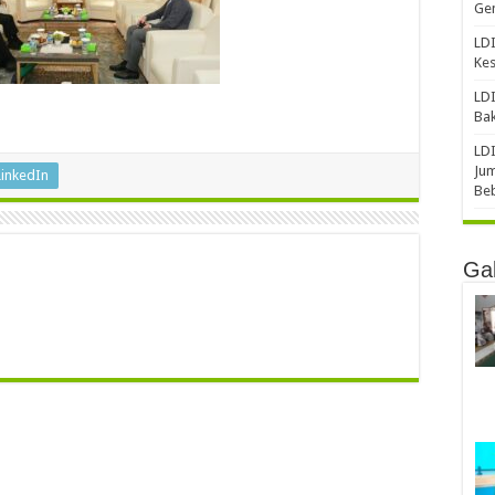
Gen
LDI
Ke
LDI
Bak
LDI
Jum
LinkedIn
Be
Gal