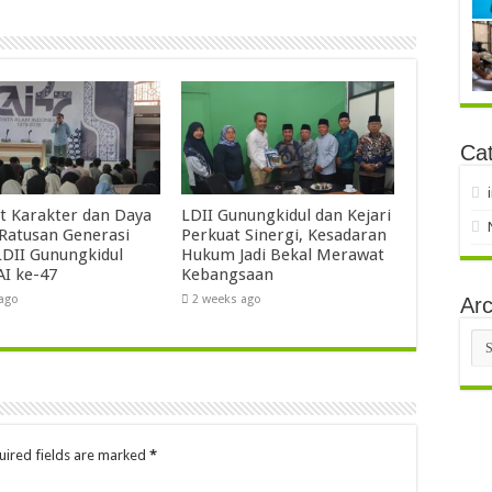
Cat
t Karakter dan Daya
LDII Gunungkidul dan Kejari
 Ratusan Generasi
Perkuat Sinergi, Kesadaran
DII Gunungkidul
Hukum Jadi Bekal Merawat
AI ke-47
Kebangsaan
 ago
2 weeks ago
Arc
Arc
uired fields are marked
*