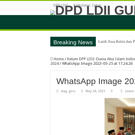
DPP LDII
Kalkulator Zakat
Breaking News
Latih Jiwa Kritis dan
Home
/
Ketum DPP LDII: Dunia Akui Islam Indone
2024
/
WhatsApp Image 2023-05-25 at 17.24.26
WhatsApp Image 202
wag. gino
May 28, 2023
Leave