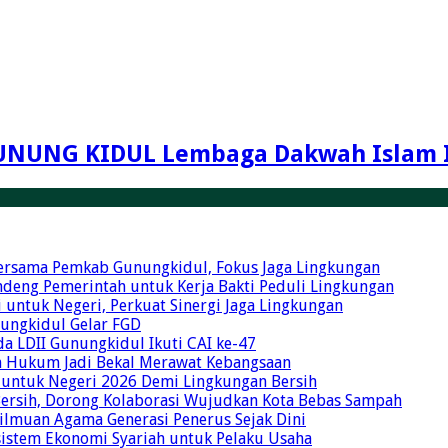
UNUNG KIDUL Lembaga Dakwah Islam 
Bersama Pemkab Gunungkidul, Fokus Jaga Lingkungan
ndeng Pemerintah untuk Kerja Bakti Peduli Lingkungan
 untuk Negeri, Perkuat Sinergi Jaga Lingkungan
unungkidul Gelar FGD
a LDII Gunungkidul Ikuti CAI ke-47
an Hukum Jadi Bekal Merawat Kebangsaan
 untuk Negeri 2026 Demi Lingkungan Bersih
Bersih, Dorong Kolaborasi Wujudkan Kota Bebas Sampah
eilmuan Agama Generasi Penerus Sejak Dini
osistem Ekonomi Syariah untuk Pelaku Usaha