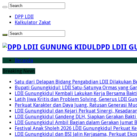
DPP LDII
Kalkulator Zakat
DPD LDII G
Beranda
Breaking News
Satu dari Delapan Bidang Pengabdian LDII Dilakukan 
Bupati Gunungkidul: LDII Satu-Satunya Ormas yang Ga
LDII Gunungkidul Kembali Lakukan Kerja Bersama Bakti
Latih Jiwa Kritis dan Problem Solving, Generus LDII G
Perkuat Karakter dan Daya Juang, Ratusan Generasi Mud
LDII Gunungkidul dan Kejari Perkuat Sinergi, Kesadar
LDII Gunungkidul Gandeng DLH, Siapkan Gerakan Bakti
LDII Gunungkidul Ambil Bagian dalam Gerakan Jumat 
Festival Anak Sholeh 2026 LDII Gunungkidul Perkuat K
LDII Gunungkidul dan BSI Jalin Kerjasama, Perkuat Ek