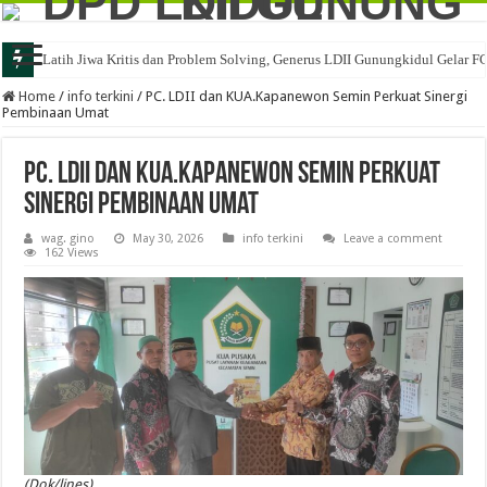
Latih Jiwa Kritis dan Problem Solving, Generus LDII Gunungkidul Gelar F
Home
/
info terkini
/
PC. LDII dan KUA.Kapanewon Semin Perkuat Sinergi
Pembinaan Umat
PC. LDII dan KUA.Kapanewon Semin Perkuat
Sinergi Pembinaan Umat
wag. gino
May 30, 2026
info terkini
Leave a comment
162 Views
(Dok/lines)