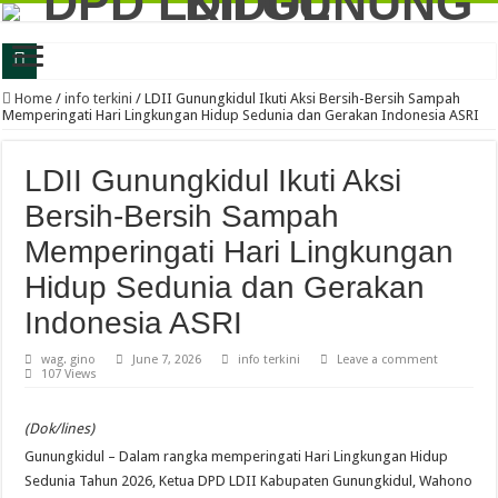
Latih Jiwa Kritis dan Problem Solving, Generus LDII Gunungkidul Gelar FGD
Home
/
info terkini
/
LDII Gunungkidul Ikuti Aksi Bersih-Bersih Sampah
Memperingati Hari Lingkungan Hidup Sedunia dan Gerakan Indonesia ASRI
Perkuat Karakter dan Daya Juang, Ratusan Generasi Muda LDII Gunungkidul Iku
LDII Gunungkidul dan Kejari Perkuat Sinergi, Kesadaran Hukum Jadi Bekal Me
LDII Gunungkidul Ikuti Aksi
LDII Gunungkidul Gandeng DLH, Siapkan Gerakan Bakti untuk Negeri 2026 De
Bersih-Bersih Sampah
LDII Gunungkidul Ambil Bagian dalam Gerakan Jumat Bersih, Dorong Kolabor
Memperingati Hari Lingkungan
Festival Anak Sholeh 2026 LDII Gunungkidul Perkuat Keilmuan Agama Generasi
Hidup Sedunia dan Gerakan
LDII Gunungkidul dan BSI Jalin Kerjasama, Perkuat Ekosistem Ekonomi Syaria
Indonesia ASRI
Generus Gunungkidul Ukir Prestasi Nasional, Alfan Fadillah Buktikan Kuliah F
wag. gino
June 7, 2026
info terkini
Leave a comment
107 Views
FGD LDII Gunungkidul Kupas Psikologi Anak dan Remaja, Perkuat Strategi Ceta
LDII Gunungkidul Ikuti Aksi Bersih-Bersih Sampah Memperingati Hari Lingkun
(Dok/lines)
Gunungkidul – Dalam rangka memperingati Hari Lingkungan Hidup
Sedunia Tahun 2026, Ketua DPD LDII Kabupaten Gunungkidul, Wahono