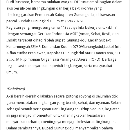
Budi Rustanto, bersama puluhan warga LDII turut ambil bagian dalam
aksi bersih-bersih lingkungan dan kerja bakti (korve) yang
diselenggarakan Pemerintah Kabupaten Gunungkidul, di kawasan
pantai Sundak Gunungkidul, Jum’at (5/6/2026).
Kegiatan yang mengusung tema ” “Saatnya kita bekerja untuk iklim”
dengan semangat Gerakan Indonesia ASRI (Aman, Sehat, Resik, dan
Indah) tersebut dihadiri oleh Bupati Gunungkidul Endah Subekti
Kuntariningsih,SE,MP. Komandan Kodim 0730/Gunungkidul,Letkol Inf.
Alfian Yudha Praniawan, Kapolres Gunungkidul AKBP Damus Asa, S.H.,
S.I.K., M.H. pimpinan Organisasi Perangkat Daerah (OPD), berbagai
organisasi kemasyarakatan peduli lingkungan, serta masyarakat
umum.
(Dok/lines)
Aksi bersih-bersih dilakukan secara gotong royong di sejumlah titik
guna menciptakan lingkungan yang bersih, sehat, dan nyaman. Selain
sebagai bentuk peringatan Hari Lingkungan Hidup Sedunia, kegiatan
ini juga menjadi momentum untuk meningkatkan kesadaran
masyarakat terhadap pentingnya menjaga kelestarian lingkungan.
Dalam sambutannya, Bupati Gunungkidul menyampaikan bahwa