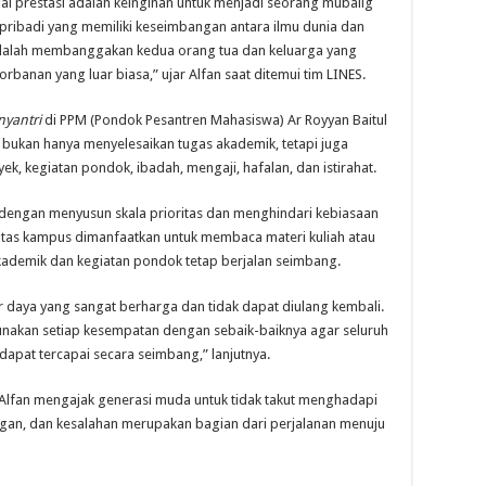
ai prestasi adalah keinginan untuk menjadi seorang mubalig
 pribadi yang memiliki keseimbangan antara ilmu dunia dan
ya adalah membanggakan kedua orang tua dan keluarga yang
banan yang luar biasa,” ujar Alfan saat ditemui tim LINES.
nyantri
di PPM (Pondok Pesantren Mahasiswa) Ar Royyan Baitul
 bukan hanya menyelesaikan tugas akademik, tetapi juga
ek, kegiatan pondok, ibadah, mengaji, hafalan, dan istirahat.
dengan menyusun skala prioritas dan menghindari kebiasaan
vitas kampus dimanfaatkan untuk membaca materi kuliah atau
ademik dan kegiatan pondok tetap berjalan seimbang.
daya yang sangat berharga dan tidak dapat diulang kembali.
unakan setiap kesempatan dengan sebaik-baiknya agar seluruh
apat tercapai secara seimbang,” lanjutnya.
lfan mengajak generasi muda untuk tidak takut menghadapi
ngan, dan kesalahan merupakan bagian dari perjalanan menuju