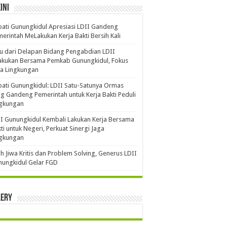
ini
ati Gunungkidul Apresiasi LDII Gandeng
erintah MeLakukan Kerja Bakti Bersih Kali ‎
u dari Delapan Bidang Pengabdian LDII
akukan Bersama Pemkab Gunungkidul, Fokus
a Lingkungan
ati Gunungkidul: LDII Satu-Satunya Ormas
g Gandeng Pemerintah untuk Kerja Bakti Peduli
ngkungan
I Gunungkidul Kembali Lakukan Kerja Bersama
ti untuk Negeri, Perkuat Sinergi Jaga
ngkungan
ih Jiwa Kritis dan Problem Solving, Generus LDII
ungkidul Gelar FGD
lery