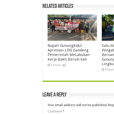
Related Articles
Bupati Gunungkidul
Satu d
Apresiasi LDII Gandeng
Pengab
Pemerintah MeLakukan
Bersa
Kerja Bakti Bersih Kali ‎
Gunung
Lingk
2 hours ago
9 hour
Leave a Reply
Your email address will not be published.
Req
Comment
*