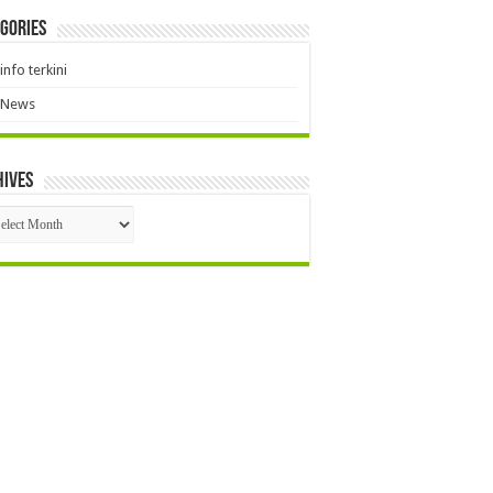
gories
info terkini
News
hives
hives