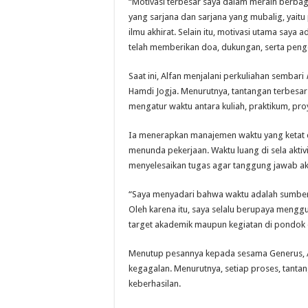
“Motivasi terbesar saya dalam meraih berbag
yang sarjana dan sarjana yang mubalig, yaitu
ilmu akhirat. Selain itu, motivasi utama sa
telah memberikan doa, dukungan, serta pengor
Saat ini, Alfan menjalani perkuliahan sembari
Hamdi Jogja. Menurutnya, tantangan terbesar
mengatur waktu antara kuliah, praktikum, proy
Ia menerapkan manajemen waktu yang ketat 
menunda pekerjaan. Waktu luang di sela akti
menyelesaikan tugas agar tanggung jawab ak
“Saya menyadari bahwa waktu adalah sumber 
Oleh karena itu, saya selalu berupaya mengg
target akademik maupun kegiatan di pondok d
Menutup pesannya kepada sesama Generus, A
kegagalan. Menurutnya, setiap proses, tanta
keberhasilan.