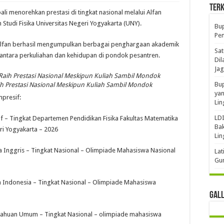
Terk
i menorehkan prestasi di tingkat nasional melalui Alfan
Studi Fisika Universitas Negeri Yogyakarta (UNY).
Bup
Pem
 Alfan berhasil mengumpulkan berbagai penghargaan akademik
Sat
ntara perkuliahan dan kehidupan di pondok pesantren.
Dil
Jag
Bup
aih Prestasi Nasional Meskipun Kuliah Sambil Mondok
yan
mpresif:
Li
LDI
f – Tingkat Departemen Pendidikan Fisika Fakultas Matematika
Bak
ri Yogyakarta – 2026
Li
sa Inggris – Tingkat Nasional – Olimpiade Mahasiswa Nasional
Lat
Gun
sa Indonesia – Tingkat Nasional – Olimpiade Mahasiswa
Gal
getahuan Umum – Tingkat Nasional – olimpiade mahasiswa