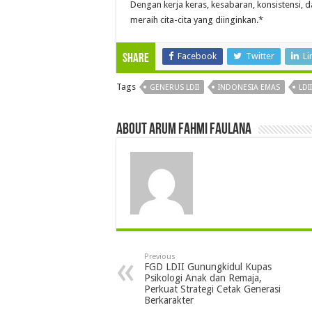
Dengan kerja keras, kesabaran, konsistensi, 
meraih cita-cita yang diinginkan.*
Facebook
Twitter
Li
Share
Tags
GENERUS LDII
INDONESIA EMAS
LDI
About Arum Fahmi Faulana
Previous
FGD LDII Gunungkidul Kupas
Psikologi Anak dan Remaja,
Perkuat Strategi Cetak Generasi
Berkarakter