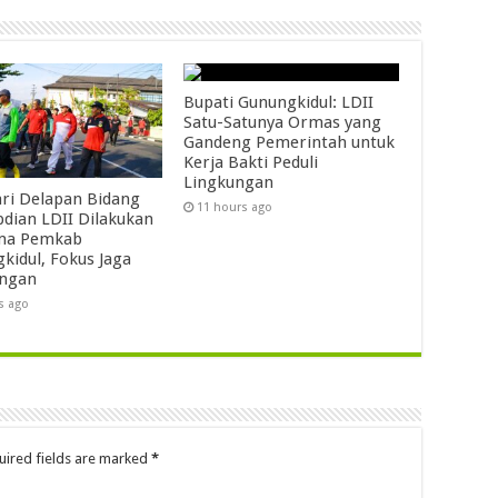
Bupati Gunungkidul: LDII
Satu-Satunya Ormas yang
Gandeng Pemerintah untuk
Kerja Bakti Peduli
Lingkungan
ari Delapan Bidang
11 hours ago
dian LDII Dilakukan
ma Pemkab
kidul, Fokus Jaga
ungan
s ago
uired fields are marked
*