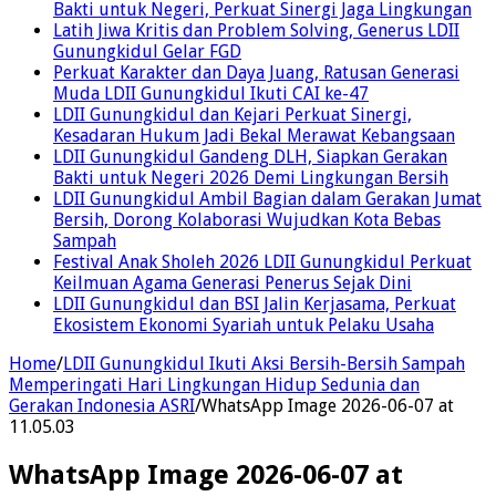
Bakti untuk Negeri, Perkuat Sinergi Jaga Lingkungan
Latih Jiwa Kritis dan Problem Solving, Generus LDII
Gunungkidul Gelar FGD
Perkuat Karakter dan Daya Juang, Ratusan Generasi
Muda LDII Gunungkidul Ikuti CAI ke-47
LDII Gunungkidul dan Kejari Perkuat Sinergi,
Kesadaran Hukum Jadi Bekal Merawat Kebangsaan
LDII Gunungkidul Gandeng DLH, Siapkan Gerakan
Bakti untuk Negeri 2026 Demi Lingkungan Bersih
LDII Gunungkidul Ambil Bagian dalam Gerakan Jumat
Bersih, Dorong Kolaborasi Wujudkan Kota Bebas
Sampah
Festival Anak Sholeh 2026 LDII Gunungkidul Perkuat
Keilmuan Agama Generasi Penerus Sejak Dini
LDII Gunungkidul dan BSI Jalin Kerjasama, Perkuat
Ekosistem Ekonomi Syariah untuk Pelaku Usaha
Home
/
LDII Gunungkidul Ikuti Aksi Bersih-Bersih Sampah
Memperingati Hari Lingkungan Hidup Sedunia dan
Gerakan Indonesia ASRI
/
WhatsApp Image 2026-06-07 at
11.05.03
WhatsApp Image 2026-06-07 at