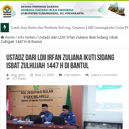
Latih Jiwa Kritis dan Problem Solving, Generus LDII Gunungkidul Gelar F
Home
/
info terkini
/
Ustadz dari LDII Irfan Zuliana Ikuti Sidang Isbat
Zulhijjah 1447 H di Bantul
Ustadz dari LDII Irfan Zuliana Ikuti Sidang
Isbat Zulhijjah 1447 H di Bantul
wag. gino
May 17, 2026
info terkini
Leave a comment
117 Views