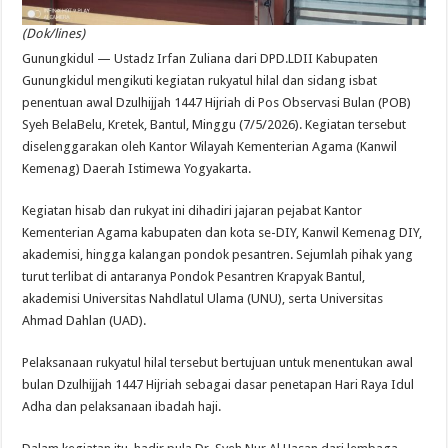
(Dok/lines)
Gunungkidul — Ustadz Irfan Zuliana dari DPD.LDII Kabupaten
Gunungkidul mengikuti kegiatan rukyatul hilal dan sidang isbat
penentuan awal Dzulhijjah 1447 Hijriah di Pos Observasi Bulan (POB)
Syeh BelaBelu, Kretek, Bantul, Minggu (7/5/2026). Kegiatan tersebut
diselenggarakan oleh Kantor Wilayah Kementerian Agama (Kanwil
Kemenag) Daerah Istimewa Yogyakarta.
Kegiatan hisab dan rukyat ini dihadiri jajaran pejabat Kantor
Kementerian Agama kabupaten dan kota se-DIY, Kanwil Kemenag DIY,
akademisi, hingga kalangan pondok pesantren. Sejumlah pihak yang
turut terlibat di antaranya Pondok Pesantren Krapyak Bantul,
akademisi Universitas Nahdlatul Ulama (UNU), serta Universitas
Ahmad Dahlan (UAD).
Pelaksanaan rukyatul hilal tersebut bertujuan untuk menentukan awal
bulan Dzulhijjah 1447 Hijriah sebagai dasar penetapan Hari Raya Idul
Adha dan pelaksanaan ibadah haji.