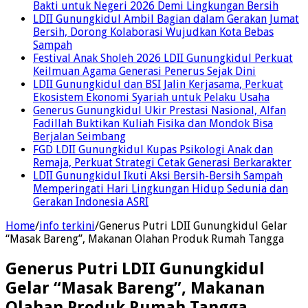
Bakti untuk Negeri 2026 Demi Lingkungan Bersih
LDII Gunungkidul Ambil Bagian dalam Gerakan Jumat
Bersih, Dorong Kolaborasi Wujudkan Kota Bebas
Sampah
Festival Anak Sholeh 2026 LDII Gunungkidul Perkuat
Keilmuan Agama Generasi Penerus Sejak Dini
LDII Gunungkidul dan BSI Jalin Kerjasama, Perkuat
Ekosistem Ekonomi Syariah untuk Pelaku Usaha
Generus Gunungkidul Ukir Prestasi Nasional, Alfan
Fadillah Buktikan Kuliah Fisika dan Mondok Bisa
Berjalan Seimbang
FGD LDII Gunungkidul Kupas Psikologi Anak dan
Remaja, Perkuat Strategi Cetak Generasi Berkarakter
LDII Gunungkidul Ikuti Aksi Bersih-Bersih Sampah
Memperingati Hari Lingkungan Hidup Sedunia dan
Gerakan Indonesia ASRI
Home
/
info terkini
/
Generus Putri LDII Gunungkidul Gelar
“Masak Bareng”, Makanan Olahan Produk Rumah Tangga
Generus Putri LDII Gunungkidul
Gelar “Masak Bareng”, Makanan
Olahan Produk Rumah Tangga