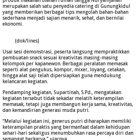
produk makanan olahan rumah tangga Nuryamjanah
merupakan salah satu penyedia catering di Gunungkidul
yang memberikan berbagai tips mengolah bahan-bahan
sederhana menjadi sajian menarik, sehat, dan bernilai
ekonomi.
(dok/lines)
Usai sesi demonstrasi, peserta langsung mempraktikkan
pembuatan snack sesuai kreativitas masing-masing
kelompok per kapanewon. Berbagai peralatan memasak
seperti alat pengukus, kompor, mixer, loyang, cetakan,
hingga alat saji telah dipersiapkan guna mendukung
kelancaran kegiatan.
Pendamping kegiatan, Supartinah, S.Pd., mengatakan
kegiatan tersebut tidak sekadar melatih keterampilan
memasak, tetapi juga membangun kerja sama, kreativitas,
dan kemandirian generasi muda putri.
“Melalui kegiatan ini, generus putri diharapkan memiliki
keterampilan praktis yang bermanfaat dalam kehidupan
sehari-hari sekaligus menumbuhkan rasa percaya diri dan
semangat berkarya,” ujarnya.