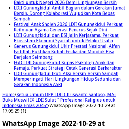
Bakti untuk Negeri 2026 Demi Lingkungan Bersih
LDII Gunungkidul Ambil Bagian dalam Gerakan Jumat
Bersih, Dorong Kolaborasi Wujudkan Kota Bebas
Sampah
Festival Anak Sholeh 2026 LDII Gunungkidul Perkuat
Keilmuan Agama Generasi Penerus Sejak Dini
LDII Gunungkidul dan BSI Jalin Kerjasama, Perkuat
Ekosistem Ekonomi Syariah untuk Pelaku Usaha
Generus Gunungkidul Ukir Prestasi Nasional, Alfan
Fadillah Buktikan Kuliah Fisika dan Mondok Bisa
Berjalan Seimbang
FGD LDII Gunungkidul Kupas Psikologi Anak dan
Remaja, Perkuat Strategi Cetak Generasi Berkarakter
LDII Gunungkidul Ikuti Aksi Bersih-Bersih Sampah
Memperingati Hari Lingkungan Hidup Sedunia dan
Gerakan Indonesia ASRI
Home
/
Ketua Umum DPP LDII Chriswanto Santoso, M.Si
Buka Muswil IX LDII Sulut “ Profesional Religius untuk
Indonesia Emas 2045”
/
WhatsApp Image 2022-10-29 at
17.05.29 (1)
WhatsApp Image 2022-10-29 at