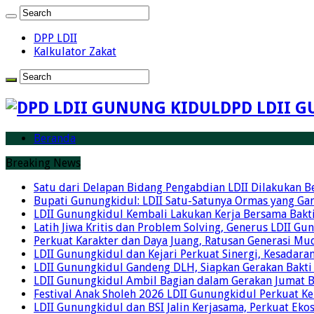
DPP LDII
Kalkulator Zakat
DPD LDII G
Beranda
Breaking News
Satu dari Delapan Bidang Pengabdian LDII Dilakukan 
Bupati Gunungkidul: LDII Satu-Satunya Ormas yang Ga
LDII Gunungkidul Kembali Lakukan Kerja Bersama Bakti
Latih Jiwa Kritis dan Problem Solving, Generus LDII G
Perkuat Karakter dan Daya Juang, Ratusan Generasi Mud
LDII Gunungkidul dan Kejari Perkuat Sinergi, Kesadar
LDII Gunungkidul Gandeng DLH, Siapkan Gerakan Bakti
LDII Gunungkidul Ambil Bagian dalam Gerakan Jumat 
Festival Anak Sholeh 2026 LDII Gunungkidul Perkuat K
LDII Gunungkidul dan BSI Jalin Kerjasama, Perkuat Ek