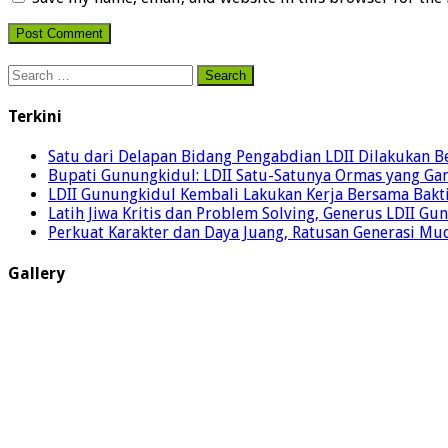
Search
for:
Terkini
Satu dari Delapan Bidang Pengabdian LDII Dilakukan 
Bupati Gunungkidul: LDII Satu-Satunya Ormas yang Ga
LDII Gunungkidul Kembali Lakukan Kerja Bersama Bakti
Latih Jiwa Kritis dan Problem Solving, Generus LDII G
Perkuat Karakter dan Daya Juang, Ratusan Generasi Mud
Gallery