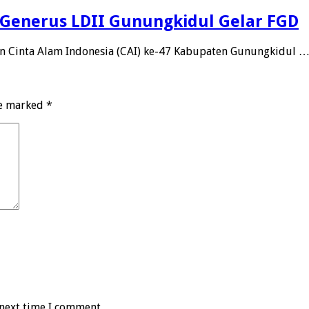
g, Generus LDII Gunungkidul Gelar FGD
 Cinta Alam Indonesia (CAI) ke-47 Kabupaten Gunungkidul 
re marked
*
 next time I comment.