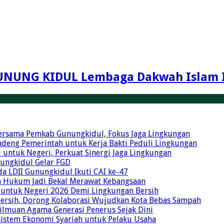
UNUNG KIDUL Lembaga Dakwah Islam 
Bersama Pemkab Gunungkidul, Fokus Jaga Lingkungan
ndeng Pemerintah untuk Kerja Bakti Peduli Lingkungan
 untuk Negeri, Perkuat Sinergi Jaga Lingkungan
unungkidul Gelar FGD
a LDII Gunungkidul Ikuti CAI ke-47
an Hukum Jadi Bekal Merawat Kebangsaan
 untuk Negeri 2026 Demi Lingkungan Bersih
Bersih, Dorong Kolaborasi Wujudkan Kota Bebas Sampah
eilmuan Agama Generasi Penerus Sejak Dini
osistem Ekonomi Syariah untuk Pelaku Usaha