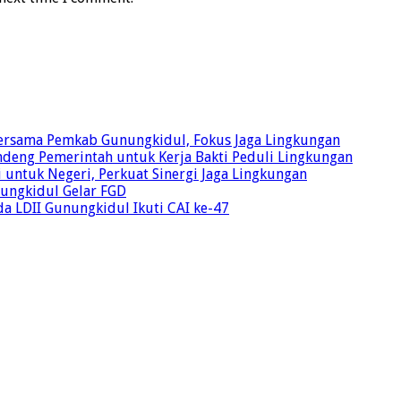
Bersama Pemkab Gunungkidul, Fokus Jaga Lingkungan
ndeng Pemerintah untuk Kerja Bakti Peduli Lingkungan
 untuk Negeri, Perkuat Sinergi Jaga Lingkungan
unungkidul Gelar FGD
a LDII Gunungkidul Ikuti CAI ke-47