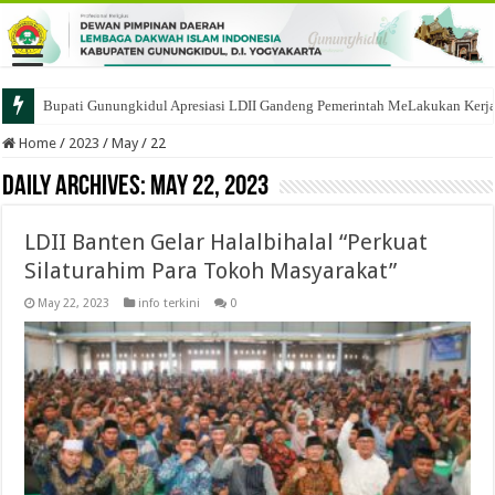
Bupati Gunungkidul Apresiasi LDII Gandeng Pemerintah MeLakukan Kerja B
Home
/
2023
/
May
/
22
Daily Archives:
May 22, 2023
LDII Banten Gelar Halalbihalal “Perkuat
Silaturahim Para Tokoh Masyarakat”
May 22, 2023
info terkini
0