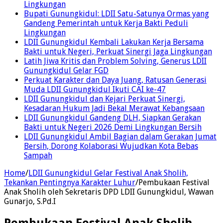
Lingkungan
Bupati Gunungkidul: LDII Satu-Satunya Ormas yang
Gandeng Pemerintah untuk Kerja Bakti Peduli
Lingkungan
LDII Gunungkidul Kembali Lakukan Kerja Bersama
Bakti untuk Negeri, Perkuat Sinergi Jaga Lingkungan
Latih Jiwa Kritis dan Problem Solving, Generus LDII
Gunungkidul Gelar FGD
Perkuat Karakter dan Daya Juang, Ratusan Generasi
Muda LDII Gunungkidul Ikuti CAI ke-47
LDII Gunungkidul dan Kejari Perkuat Sinergi,
Kesadaran Hukum Jadi Bekal Merawat Kebangsaan
LDII Gunungkidul Gandeng DLH, Siapkan Gerakan
Bakti untuk Negeri 2026 Demi Lingkungan Bersih
LDII Gunungkidul Ambil Bagian dalam Gerakan Jumat
Bersih, Dorong Kolaborasi Wujudkan Kota Bebas
Sampah
Home
/
LDII Gunungkidul Gelar Festival Anak Sholih,
Tekankan Pentingnya Karakter Luhur
/
Pembukaan Festival
Anak Sholih oleh Sekretaris DPD LDII Gunungkidul, Wawan
Gunarjo, S.Pd.I
Pembukaan Festival Anak Sholih