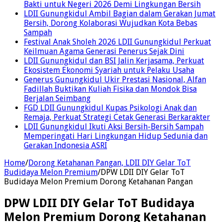
Bakti untuk Negeri 2026 Demi Lingkungan Bersih
LDII Gunungkidul Ambil Bagian dalam Gerakan Jumat
Bersih, Dorong Kolaborasi Wujudkan Kota Bebas
Sampah
Festival Anak Sholeh 2026 LDII Gunungkidul Perkuat
Keilmuan Agama Generasi Penerus Sejak Dini
LDII Gunungkidul dan BSI Jalin Kerjasama, Perkuat
Ekosistem Ekonomi Syariah untuk Pelaku Usaha
Generus Gunungkidul Ukir Prestasi Nasional, Alfan
Fadillah Buktikan Kuliah Fisika dan Mondok Bisa
Berjalan Seimbang
FGD LDII Gunungkidul Kupas Psikologi Anak dan
Remaja, Perkuat Strategi Cetak Generasi Berkarakter
LDII Gunungkidul Ikuti Aksi Bersih-Bersih Sampah
Memperingati Hari Lingkungan Hidup Sedunia dan
Gerakan Indonesia ASRI
Home
/
Dorong Ketahanan Pangan, LDII DIY Gelar ToT
Budidaya Melon Premium
/
DPW LDII DIY Gelar ToT
Budidaya Melon Premium Dorong Ketahanan Pangan
DPW LDII DIY Gelar ToT Budidaya
Melon Premium Dorong Ketahanan