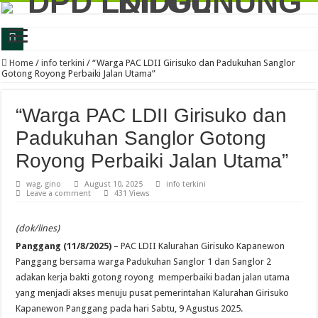
Latih Jiwa Kritis dan Problem Solving, Generus LDII Gunungkidul Gelar FGD
Home
/
info terkini
/
“Warga PAC LDII Girisuko dan Padukuhan Sanglor
Gotong Royong Perbaiki Jalan Utama”
Perkuat Karakter dan Daya Juang, Ratusan Generasi Muda LDII Gunungkidul Iku
LDII Gunungkidul dan Kejari Perkuat Sinergi, Kesadaran Hukum Jadi Bekal Me
“Warga PAC LDII Girisuko dan
LDII Gunungkidul Gandeng DLH, Siapkan Gerakan Bakti untuk Negeri 2026 De
Padukuhan Sanglor Gotong
LDII Gunungkidul Ambil Bagian dalam Gerakan Jumat Bersih, Dorong Kolabor
Royong Perbaiki Jalan Utama”
Festival Anak Sholeh 2026 LDII Gunungkidul Perkuat Keilmuan Agama Generasi
wag. gino
August 10, 2025
info terkini
Leave a comment
431 Views
LDII Gunungkidul dan BSI Jalin Kerjasama, Perkuat Ekosistem Ekonomi Syaria
Generus Gunungkidul Ukir Prestasi Nasional, Alfan Fadillah Buktikan Kuliah F
(dok/lines)
FGD LDII Gunungkidul Kupas Psikologi Anak dan Remaja, Perkuat Strategi Ceta
Panggang (11/8/2025)
– PAC LDII Kalurahan Girisuko Kapanewon
Panggang bersama warga Padukuhan Sanglor 1 dan Sanglor 2
LDII Gunungkidul Ikuti Aksi Bersih-Bersih Sampah Memperingati Hari Lingkun
adakan kerja bakti gotong royong memperbaiki badan jalan utama
yang menjadi akses menuju pusat pemerintahan Kalurahan Girisuko
Kapanewon Panggang pada hari Sabtu, 9 Agustus 2025.