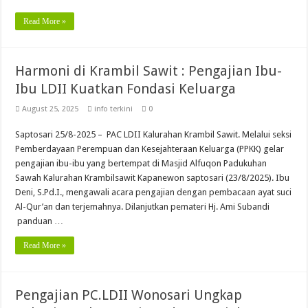
Read More »
Harmoni di Krambil Sawit : Pengajian Ibu-
Ibu LDII Kuatkan Fondasi Keluarga
August 25, 2025
info terkini
0
Saptosari 25/8-2025 – PAC LDII Kalurahan Krambil Sawit. Melalui seksi
Pemberdayaan Perempuan dan Kesejahteraan Keluarga (PPKK) gelar
pengajian ibu-ibu yang bertempat di Masjid Alfuqon Padukuhan
Sawah Kalurahan Krambilsawit Kapanewon saptosari (23/8/2025). Ibu
Deni, S.Pd.I., mengawali acara pengajian dengan pembacaan ayat suci
Al-Qur’an dan terjemahnya. Dilanjutkan pemateri Hj. Ami Subandi
panduan …
Read More »
Pengajian PC.LDII Wonosari Ungkap