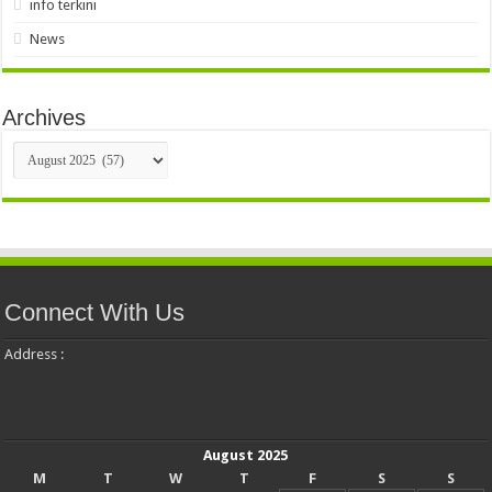
info terkini
News
Archives
Archives
Connect With Us
Address :
August 2025
M
T
W
T
F
S
S