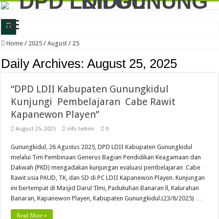
Latih Jiwa Kritis dan Problem Solving, Generus LDII Gunungkidul Gelar FGD
Home
/
2025
/
August
/
25
Perkuat Karakter dan Daya Juang, Ratusan Generasi Muda LDII Gunungkidul Iku
Daily Archives:
August 25, 2025
LDII Gunungkidul dan Kejari Perkuat Sinergi, Kesadaran Hukum Jadi Bekal Me
“DPD LDII Kabupaten Gunungkidul
LDII Gunungkidul Gandeng DLH, Siapkan Gerakan Bakti untuk Negeri 2026 De
Kunjungi Pembelajaran Cabe Rawit
LDII Gunungkidul Ambil Bagian dalam Gerakan Jumat Bersih, Dorong Kolabor
Kapanewon Playen”
Festival Anak Sholeh 2026 LDII Gunungkidul Perkuat Keilmuan Agama Generasi
August 25, 2025
info terkini
0
LDII Gunungkidul dan BSI Jalin Kerjasama, Perkuat Ekosistem Ekonomi Syaria
Gunungkidul, 26 Agustus 2025, DPD LDII Kabupaten Gunungkidul
Generus Gunungkidul Ukir Prestasi Nasional, Alfan Fadillah Buktikan Kuliah F
melalui Tim Pembinaan Generus Bagian Pendidikan Keagamaan dan
FGD LDII Gunungkidul Kupas Psikologi Anak dan Remaja, Perkuat Strategi Ceta
Dakwah (PKD) mengadakan kunjungan evaluasi pembelajaran Cabe
Rawit usia PAUD, TK, dan SD di PC LDII Kapanewon Playen. Kunjungan
LDII Gunungkidul Ikuti Aksi Bersih-Bersih Sampah Memperingati Hari Lingkun
ini bertempat di Masjid Darul ‘Ilmi, Padukuhan Banaran ll, Kalurahan
Banaran, Kapanewon Playen, Kabupaten Gunungkidul.(23/8/2025) …
Read More »