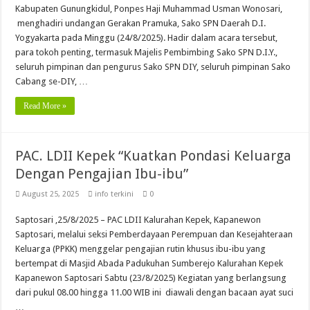
Kabupaten Gunungkidul, Ponpes Haji Muhammad Usman Wonosari,
menghadiri undangan Gerakan Pramuka, Sako SPN Daerah D.I.
Yogyakarta pada Minggu (24/8/2025). Hadir dalam acara tersebut,
para tokoh penting, termasuk Majelis Pembimbing Sako SPN D.I.Y.,
seluruh pimpinan dan pengurus Sako SPN DIY, seluruh pimpinan Sako
Cabang se-DIY, …
Read More »
PAC. LDII Kepek “Kuatkan Pondasi Keluarga
Dengan Pengajian Ibu-ibu”
August 25, 2025
info terkini
0
Saptosari ,25/8/2025 – PAC LDII Kalurahan Kepek, Kapanewon
Saptosari, melalui seksi Pemberdayaan Perempuan dan Kesejahteraan
Keluarga (PPKK) menggelar pengajian rutin khusus ibu-ibu yang
bertempat di Masjid Abada Padukuhan Sumberejo Kalurahan Kepek
Kapanewon Saptosari Sabtu (23/8/2025) Kegiatan yang berlangsung
dari pukul 08.00 hingga 11.00 WIB ini diawali dengan bacaan ayat suci
…