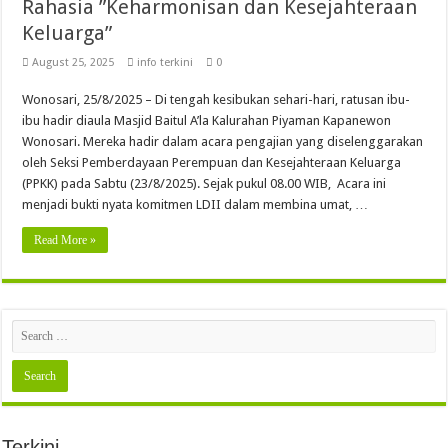
Rahasia ”Keharmonisan dan Kesejahteraan
Keluarga”
August 25, 2025
info terkini
0
Wonosari, 25/8/2025 – Di tengah kesibukan sehari-hari, ratusan ibu-
ibu hadir diaula Masjid Baitul A’la Kalurahan Piyaman Kapanewon
Wonosari. Mereka hadir dalam acara pengajian yang diselenggarakan
oleh Seksi Pemberdayaan Perempuan dan Kesejahteraan Keluarga
(PPKK) pada Sabtu (23/8/2025). Sejak pukul 08.00 WIB, Acara ini
menjadi bukti nyata komitmen LDII dalam membina umat, …
Read More »
Terkini