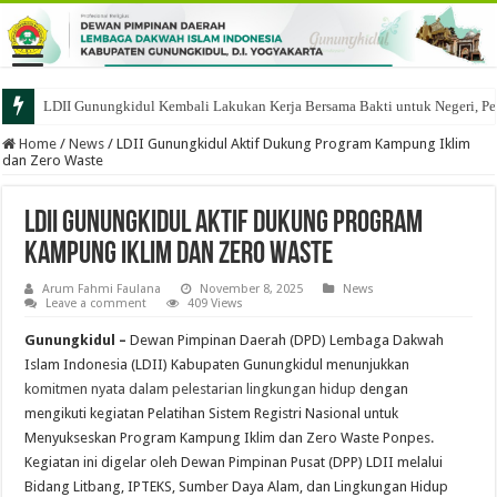
LDII Gunungkidul Kembali Lakukan Kerja Bersama Bakti untuk Negeri, Pe
Home
/
News
/
LDII Gunungkidul Aktif Dukung Program Kampung Iklim
dan Zero Waste
LDII Gunungkidul Aktif Dukung Program
Kampung Iklim dan Zero Waste
Arum Fahmi Faulana
November 8, 2025
News
Leave a comment
409 Views
Gunungkidul
–
Dewan Pimpinan Daerah (DPD) Lembaga Dakwah
Islam Indonesia (LDII) Kabupaten Gunungkidul menunjukkan
komitmen nyata dalam pelestarian lingkungan hidup
dengan
mengikuti kegiatan Pelatihan Sistem Registri Nasional untuk
Menyukseskan Program Kampung Iklim dan Zero Waste Ponpes.
Kegiatan ini digelar oleh Dewan Pimpinan Pusat (DPP) LDII melalui
Bidang Litbang, IPTEKS, Sumber Daya Alam, dan Lingkungan Hidup