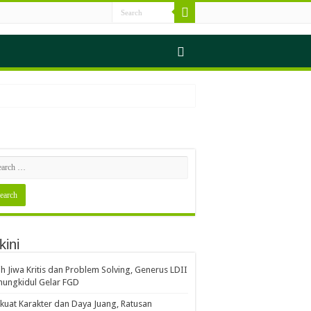
s Sampah
kini
erjalan Seimbang
ih Jiwa Kritis dan Problem Solving, Generus LDII
ungkidul Gelar FGD
Gerakan Indonesia ASRI
kuat Karakter dan Daya Juang, Ratusan