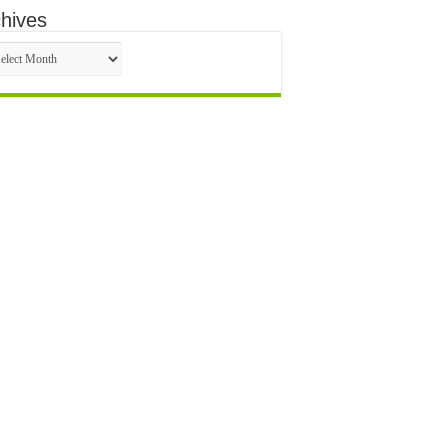
hives
hives