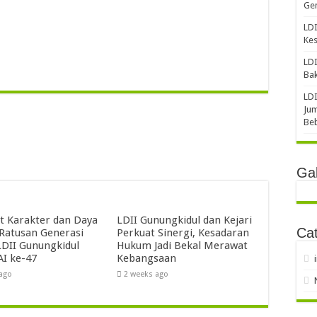
Gen
LDI
Ke
LDI
Bak
LDI
Jum
Be
Gal
t Karakter dan Daya
LDII Gunungkidul dan Kejari
Cat
 Ratusan Generasi
Perkuat Sinergi, Kesadaran
DII Gunungkidul
Hukum Jadi Bekal Merawat
AI ke-47
Kebangsaan
 ago
2 weeks ago