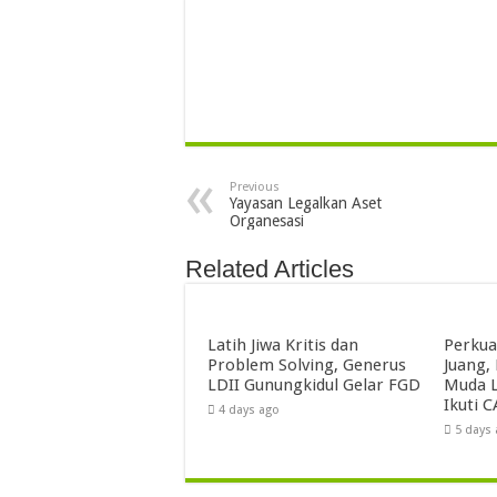
Previous
Yayasan Legalkan Aset
Organesasi
Related Articles
Latih Jiwa Kritis dan
Perkua
Problem Solving, Generus
Juang,
LDII Gunungkidul Gelar FGD
Muda L
Ikuti C
4 days ago
5 days