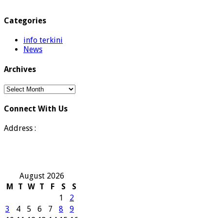
Categories
info terkini
News
Archives
Archives
Connect With Us
Address :
August 2026
M
T
W
T
F
S
S
1
2
3
4
5
6
7
8
9