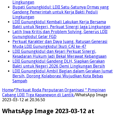
Lingkungan
Bupati Gunungkidul: LDII Satu-Satunya Ormas yang
Gandeng Pemerintah untuk Kerja Bakti Peduli
Lingkungan
LDII Gunungkidul Kembali Lakukan Kerja Bersama
Bakti untuk Negeri, Perkuat Sinergi Jaga Lingkungan
Latih Jiwa Kritis dan Problem Solving, Generus LDII
Gunungkidul Gelar FGD
Perkuat Karakter dan Daya Juang, Ratusan Generasi
Muda LDII Gunungkidul Ikuti CAI ke-47
LDII Gunungkidul dan Kejari Perkuat Sinergi,
Kesadaran Hukum Jadi Bekal Merawat Kebangsaan
LDII Gunungkidul Gandeng DLH, Siapkan Gerakan
Bakti untuk Negeri 2026 Demi Lingkungan Bersih
LDII Gunungkidul Ambil Bagian dalam Gerakan Jumat
Bersih, Dorong Kolaborasi Wujudkan Kota Bebas
Sampah
Home
/
“Perkuat Roda Perputaran Organisasi “ Pimpinan
Cabang LDII Tiga Kapanewon di Lantik.
/
WhatsApp Image
2023-03-12 at 20.36.50
WhatsApp Image 2023-03-12 at