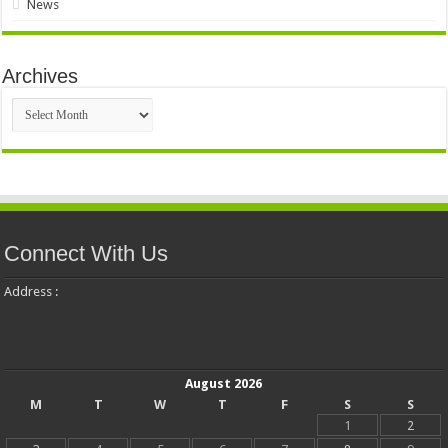
News
Archives
Archives
Connect With Us
Address :
August 2026
M
T
W
T
F
S
S
1
2