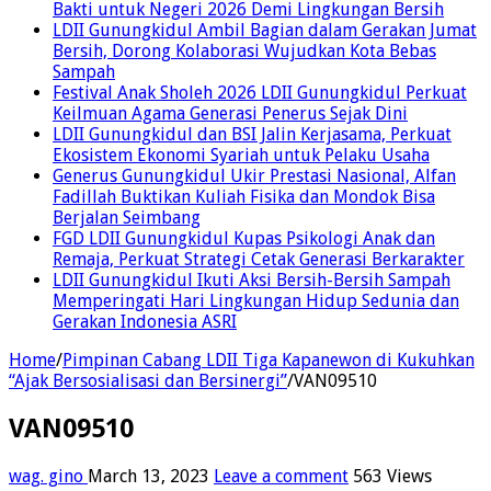
Bakti untuk Negeri 2026 Demi Lingkungan Bersih
LDII Gunungkidul Ambil Bagian dalam Gerakan Jumat
Bersih, Dorong Kolaborasi Wujudkan Kota Bebas
Sampah
Festival Anak Sholeh 2026 LDII Gunungkidul Perkuat
Keilmuan Agama Generasi Penerus Sejak Dini
LDII Gunungkidul dan BSI Jalin Kerjasama, Perkuat
Ekosistem Ekonomi Syariah untuk Pelaku Usaha
Generus Gunungkidul Ukir Prestasi Nasional, Alfan
Fadillah Buktikan Kuliah Fisika dan Mondok Bisa
Berjalan Seimbang
FGD LDII Gunungkidul Kupas Psikologi Anak dan
Remaja, Perkuat Strategi Cetak Generasi Berkarakter
LDII Gunungkidul Ikuti Aksi Bersih-Bersih Sampah
Memperingati Hari Lingkungan Hidup Sedunia dan
Gerakan Indonesia ASRI
Home
/
Pimpinan Cabang LDII Tiga Kapanewon di Kukuhkan
“Ajak Bersosialisasi dan Bersinergi”
/
VAN09510
VAN09510
wag. gino
March 13, 2023
Leave a comment
563 Views